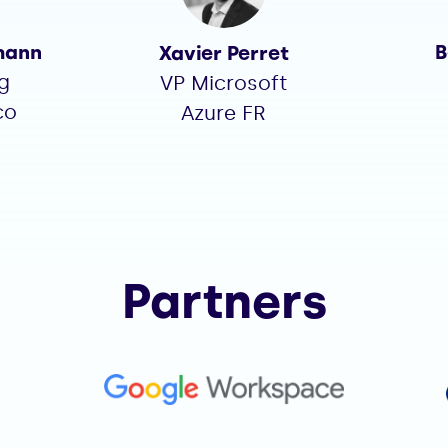
mann
B
Xavier Perret
g
VP Microsoft
co
Azure FR
Partners