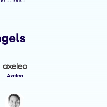
 de défense.
ngels
Axeleo