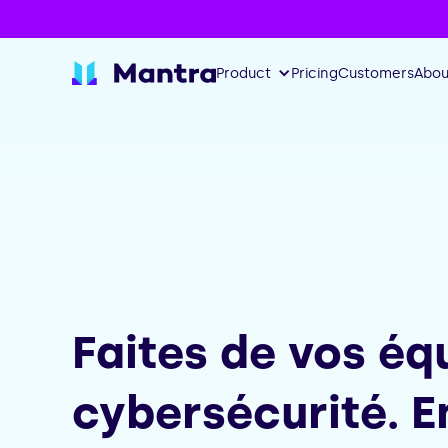
Product
Pricing
Customers
Abou
Faites de vos équ
cybersécurité. E