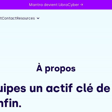
Mantra devient LibraCyber →
t
Contact
Resources
À propos
ipes un actif clé de
nfin.